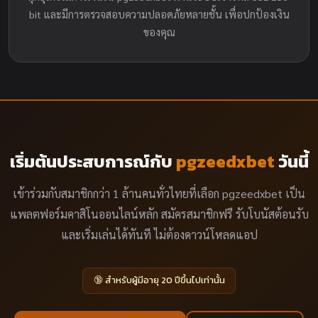
bit และมีการตรวจสอบความปลอดภัยหลายชั้น เพื่อปกป้องเงิน
ของคุณ
เริ่มต้นประสบการณ์กับ
pgzeedxbet
วันนี้
เข้าร่วมกับสมาชิกกว่า 1 ล้านคนทั่วไทยที่เลือก pgzeedxbet เป็น
แพลตฟอร์มคาสิโนออนไลน์หลัก สมัครสมาชิกฟรี รับโบนัสต้อนรับ
และเริ่มเล่นได้ทันที ไม่ต้องดาวน์โหลดแอป
🔞 สำหรับผู้มีอายุ 20 ปีขึ้นไปเท่านั้น