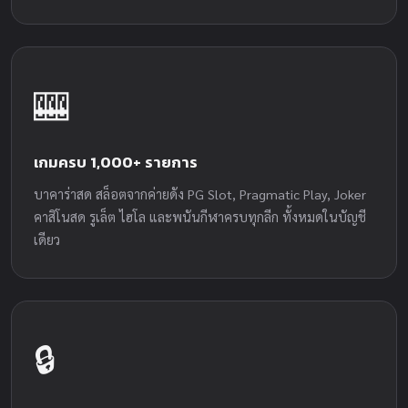
🎰
เกมครบ 1,000+ รายการ
บาคาร่าสด สล็อตจากค่ายดัง PG Slot, Pragmatic Play, Joker
คาสิโนสด รูเล็ต ไฮโล และพนันกีฬาครบทุกลีก ทั้งหมดในบัญชี
เดียว
🔒