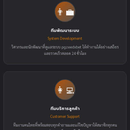
👨‍💼
ทีมพัฒนาระบบ
System Development
วิศวกรและนักพัฒนาที่ดูแลระบบ pgzeedxbet ให้ทำงานได้อย่างเสถียร
และรวดเร็วตลอด 24 ชั่วโมง
👩‍💻
ทีมบริการลูกค้า
Customer Support
ทีมงานคนไทยที่พร้อมตอบทุกคำถามและแก้ไขปัญหาให้สมาชิกทุกคน