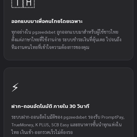
🇹🇭
ออกแบบมาเพื่อคนไทยโดยเฉพาะ
ทุกอย่างใน pgzeedxbet ถูกออกแบบมาสำหรับผู้ใช้ชาวไทย
ตั้งแต่ภาษาไทยที่ใช้งานง่าย ระบบชำระเงินที่คุ้นเคย ไปจนถึง
ทีมงานคนไทยที่เข้าใจความต้องการของคุณ
⚡
ฝาก-ถอนอัตโนมัติ ภายใน 30 วินาที
ระบบฝาก-ถอนอัตโนมัติของ pgzeedxbet รองรับ PromptPay,
TrueMoney, K PLUS, SCB Easy และธนาคารชั้นนำทุกแห่งใน
ไทย เงินเข้า-ออกรวดเร็วไม่ต้องรอ