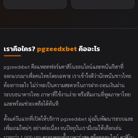
เราคือใคร?
pgzeedxbet
คืออะไร
pgzeedxbet คือแพลตฟอร์มคาสิโนออนไลน์และพนันกีฬาที่
ออกแบบมาเพื่อคนไทยโดยเฉพาะ เราเข้าใจดีว่านักพนันชาวไทย
ต้องการอะไร ไม่ว่าจะเป็นความสะดวกในการฝาก-ถอนเงินผ่าน
ระบบธนาคารไทย ภาษาที่ใช้งานง่าย หรือทีมงานที่พูดภาษาไทย
และพร้อมช่วยเหลือได้ทันที
ตั้งแต่วันแรกที่เปิดให้บริการ pgzeedxbet มุ่งมั่นพัฒนาระบบและ
เพิ่มเกมใหม่ๆ อย่างต่อเนื่อง จนปัจจุบันเรามีเกมให้เลือกเล่น
มากกว่า 1,000 เกม ครอบคลุมทั้งบาคาร่าสด สล็อตออนไลน์ คาสิโน