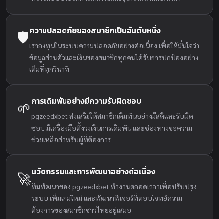
ความปลอดภัยของสมาชิกเป็นอันดับหนึ่ง
🛡️
เราลงทุนในระบบความปลอดภัยอย่างต่อเนื่อง เพื่อให้มั่นใจว่า
ข้อมูลส่วนตัวและเงินของสมาชิกทุกคนได้รับการปกป้องอย่าง
เต็มที่ทุกวินาที
การเดิมพันอย่างมีความรับผิดชอบ
🌱
pgzeedxbet ส่งเสริมให้สมาชิกเดิมพันอย่างมีสติและรับผิด
ชอบ มีเครื่องมือตั้งวงเงินการเดิมพัน และช่องทางขอความ
ช่วยเหลือสำหรับผู้ที่ต้องการ
นวัตกรรมและการพัฒนาอย่างต่อเนื่อง
🚀
ทีมพัฒนาของ pgzeedxbet ทำงานตลอดเวลาเพื่อปรับปรุง
ระบบ เพิ่มเกมใหม่ และพัฒนาฟีเจอร์ที่ตอบโจทย์ความ
ต้องการของสมาชิกชาวไทยอยู่เสมอ