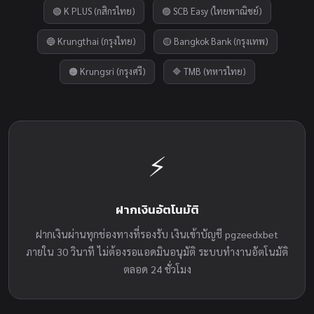
🟢 K PLUS (กสิกรไทย)
🟣 SCB Easy (ไทยพาณิชย์)
🔵 Krungthai (กรุงไทย)
🟡 Bangkok Bank (กรุงเทพ)
🟠 Krungsri (กรุงศรี)
🔷 TMB (ทหารไทย)
⚡
ฝากเงินอัตโนมัติ
ฝากเงินผ่านทุกช่องทางที่รองรับ เงินเข้าบัญชี pgzeedxbet
ภายใน 30 วินาที ไม่ต้องรอแอดมินอนุมัติ ระบบทำงานอัตโนมัติ
ตลอด 24 ชั่วโมง