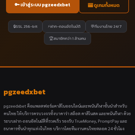
🔑 เข้าสู่ระบบ pgzeedxbet
🎰 ดูเกมทั้งหมด
🔒
SSL 256-bit
⚡
ฝาก-ถอนอัตโนมัติ
💬
ทีมงานไทย 24/7
🏆
สมาชิกกว่า 1 ล้านคน
pgzeedxbet
pgzeedxbet คือแพลตฟอร์มคาสิโนออนไลน์และพนันกีฬาชั้นนำสำหรับ
คนไทย ให้บริการครบวงจรทั้งบาคาร่า สล็อต คาสิโนสด และพนันกีฬา ด้วย
ระบบฝาก-ถอนอัตโนมัติที่รวดเร็ว รองรับ TrueMoney, PromptPay และ
ธนาคารชั้นนำทุกแห่งในไทย บริการโดยทีมงานคนไทยตลอด 24 ชั่วโมง