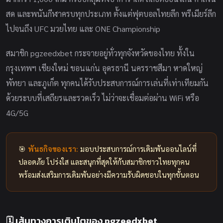
สด และพนันกีฬาครบทุกประเภท ตั้งแต่ฟุตบอลไทยลีก พรีเมียร์ลีก
ไปจนถึง UFC มวยไทย และ ONE Championship
สมาชิก pgzeedxbet กระจายอยู่ทั่วทุกจังหวัดของไทย ทั้งใน
กรุงเทพฯ เชียงใหม่ ขอนแก่น อุดรธานี นครราชสีมา หาดใหญ่
พัทยา และภูเก็ต ทุกคนได้รับประสบการณ์การเล่นที่เท่าเทียมกัน
ด้วยระบบที่เสถียรและรวดเร็ว ไม่ว่าจะเชื่อมต่อผ่าน WiFi หรือ
4G/5G
🎯
พันธกิจของเรา:
มอบประสบการณ์การเดิมพันออนไลน์ที่
ปลอดภัย โปร่งใส และสนุกที่สุดให้กับสมาชิกชาวไทยทุกคน
พร้อมส่งเสริมการเดิมพันอย่างมีความรับผิดชอบในทุกขั้นตอน
🗓️ เส้นทางการเติบโตของ pgzeedxbet