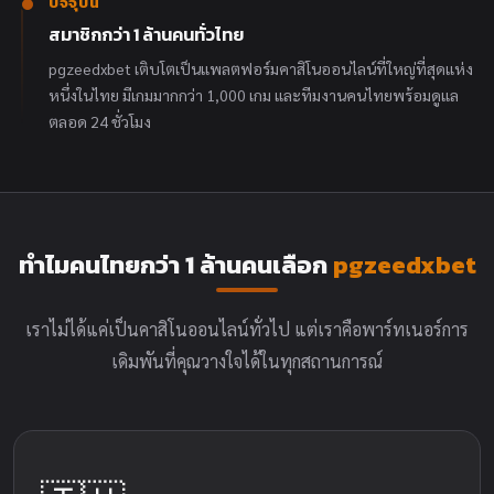
ปัจจุบัน
สมาชิกกว่า 1 ล้านคนทั่วไทย
pgzeedxbet เติบโตเป็นแพลตฟอร์มคาสิโนออนไลน์ที่ใหญ่ที่สุดแห่ง
หนึ่งในไทย มีเกมมากกว่า 1,000 เกม และทีมงานคนไทยพร้อมดูแล
ตลอด 24 ชั่วโมง
ทำไมคนไทยกว่า 1 ล้านคนเลือก
pgzeedxbet
เราไม่ได้แค่เป็นคาสิโนออนไลน์ทั่วไป แต่เราคือพาร์ทเนอร์การ
เดิมพันที่คุณวางใจได้ในทุกสถานการณ์