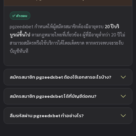
✅ คำตอบ
pgzeedxbet กำหนดให้ผู้สมัครสมาชิกต้องมีอายุครบ
20 ปีบริ
บูรณ์ขึ้นไป
ตามกฎหมายไทยที่เกี่ยวข้อง ผู้ที่มีอายุต่ำกว่า 20 ปีไม่
สามารถสมัครหรือใช้บริการได้โดยเด็ดขาด หากตรวจพบจะระงับ
บัญชีทันที
สมัครสมาชิก pgzeedxbet ต้องใช้เอกสารอะไรบ้าง?
สมัครสมาชิก pgzeedxbet ได้กี่บัญชีต่อคน?
ลืมรหัสผ่าน pgzeedxbet ทำอย่างไร?