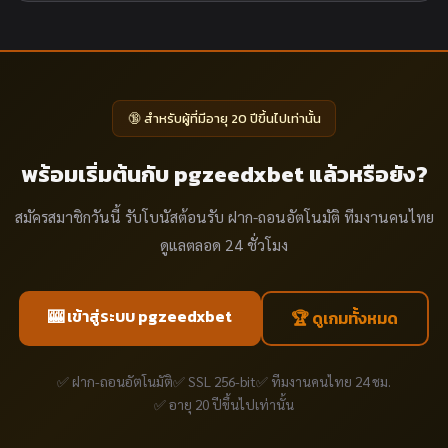
🔞 สำหรับผู้ที่มีอายุ 20 ปีขึ้นไปเท่านั้น
พร้อมเริ่มต้นกับ pgzeedxbet แล้วหรือยัง?
สมัครสมาชิกวันนี้ รับโบนัสต้อนรับ ฝาก-ถอนอัตโนมัติ ทีมงานคนไทย
ดูแลตลอด 24 ชั่วโมง
🎰 เข้าสู่ระบบ pgzeedxbet
🏆 ดูเกมทั้งหมด
✅ ฝาก-ถอนอัตโนมัติ
✅ SSL 256-bit
✅ ทีมงานคนไทย 24 ชม.
✅ อายุ 20 ปีขึ้นไปเท่านั้น