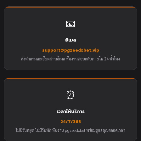
📧
อีเมล
support@pgzeedxbet.vip
ส่งคำถามละเอียดผ่านอีเมล ทีมงานตอบกลับภายใน 24 ชั่วโมง
⏰
เวลาให้บริการ
24/7/365
ไม่มีวันหยุด ไม่มีวันพัก ทีมงาน pgzeedxbet พร้อมดูแลคุณตลอดเวลา