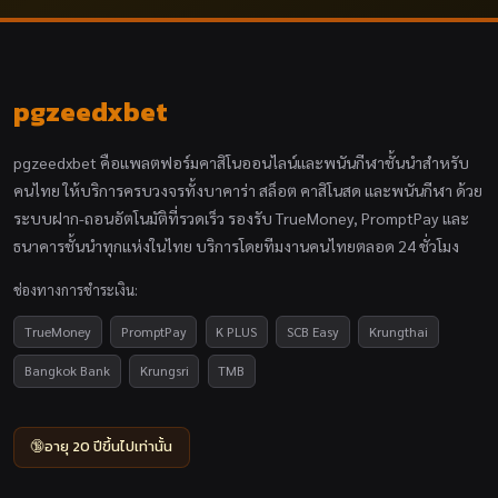
pgzeedxbet
pgzeedxbet คือแพลตฟอร์มคาสิโนออนไลน์และพนันกีฬาชั้นนำสำหรับ
คนไทย ให้บริการครบวงจรทั้งบาคาร่า สล็อต คาสิโนสด และพนันกีฬา ด้วย
ระบบฝาก-ถอนอัตโนมัติที่รวดเร็ว รองรับ TrueMoney, PromptPay และ
ธนาคารชั้นนำทุกแห่งในไทย บริการโดยทีมงานคนไทยตลอด 24 ชั่วโมง
ช่องทางการชำระเงิน:
TrueMoney
PromptPay
K PLUS
SCB Easy
Krungthai
Bangkok Bank
Krungsri
TMB
🔞
อายุ 20 ปีขึ้นไปเท่านั้น