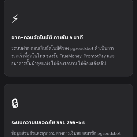
⚡
ฝาก-ถอนอัตโนมัติ ภายใน 5 นาที
ระบบฝาก-ถอนเงินอัตโนมัติของ pgzeedxbet ดำเนินการ
รวดเร็วที่สุดในไทย รองรับ TrueMoney, PromptPay และ
ธนาคารชั้นนำทุกแห่ง ไม่ต้องรอนาน ไม่ต้องแจ้งสลิป
🔒
ระบบความปลอดภัย SSL 256-bit
ข้อมูลส่วนตัวและธุรกรรมทางการเงินของสมาชิก pgzeedxbet